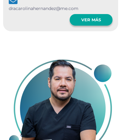
dracarolinahernandez@me.com
VER MÁS