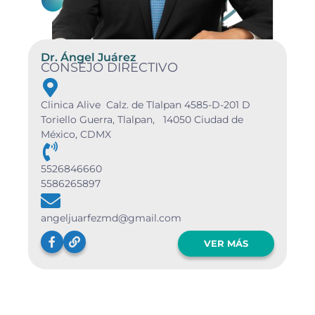
Dr. Ángel Juárez
CONSEJO DIRECTIVO
Clinica Alive Calz. de Tlalpan 4585-D-201 D
Toriello Guerra, Tlalpan, 14050 Ciudad de
México, CDMX
5526846660
5586265897
angeljuarfezmd@gmail.com
VER MÁS