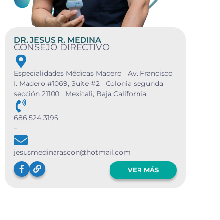
DR. JESUS R. MEDINA
CONSEJO DIRECTIVO
Especialidades Médicas Madero Av. Francisco
I. Madero #1069, Suite #2 Colonia segunda
sección 21100 Mexicali, Baja California
686 524 3196
–
jesusmedinarascon@hotmail.com
VER MÁS